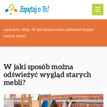
zapytajoto
»
Blog
»
W jaki sposób można odświeżyć wygląd
starych mebli?
W jaki sposób można
odświeżyć wygląd starych
mebli?