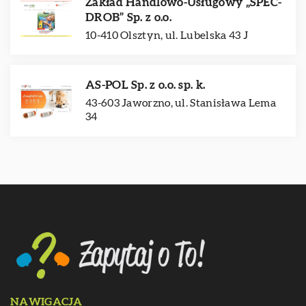
Zakład Handlowo-Usługowy „SPEC-
DROB” Sp. z o.o.
10-410 Olsztyn, ul. Lubelska 43 J
AS-POL Sp. z o.o. sp. k.
43-603 Jaworzno, ul. Stanisława Lema
34
NAWIGACJA