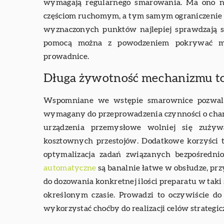
wymagają regularnego smarowania. Ma ono n
częściom ruchomym, a tym samym ograniczenie a
wyznaczonych punktów najlepiej sprawdzają 
pomocą można z powodzeniem pokrywać m.in
prowadnice.
Długa żywotność mechanizmu to
Wspomniane we wstępie smarownice pozwala
wymagany do przeprowadzenia czynności o char
urządzenia przemysłowe wolniej się zuży
kosztownych przestojów. Dodatkowe korzyści 
optymalizacja zadań związanych bezpośredni
automatyczne
są banalnie łatwe w obsłudze, pr
do dozowania konkretnej ilości preparatu w taki 
określonym czasie. Prowadzi to oczywiście d
wykorzystać choćby do realizacji celów strategic