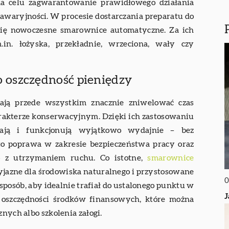
a celu zagwarantowanie prawidłowego działania
waryjności. W procesie dostarczania preparatu do
się nowoczesne smarownice automatyczne. Za ich
. łożyska, przekładnie, wrzeciona, wały czy
 oszczędność pieniędzy
ją przede wszystkim znacznie zniwelować czas
akterze konserwacyjnym. Dzięki ich zastosowaniu
wają i funkcjonują wyjątkowo wydajnie – bez
to poprawa w zakresie bezpieczeństwa pracy oraz
o z utrzymaniem ruchu. Co istotne,
smarownice
zyjazne dla środowiska naturalnego i przystosowane
0
sposób, aby idealnie trafiał do ustalonego punktu w
J
o oszczędności środków finansowych, które można
znych albo szkolenia załogi.