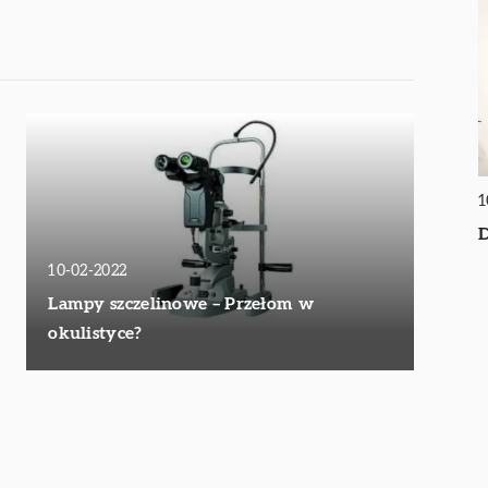
1
D
10-02-2022
Lampy szczelinowe – Przełom w
okulistyce?