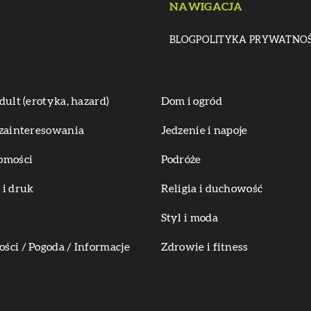
NAWIGACJA
BLOG
POLITYKA PRYWATNOŚ
dult (erotyka, hazard)
Dom i ogród
zainteresowania
Jedzenie i napoje
omości
Podróże
i druk
Religia i duchowość
Styl i moda
ci / Pogoda / Informacje
Zdrowie i fitness