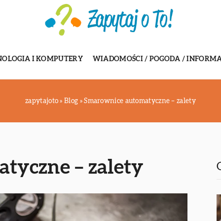
NOLOGIA I KOMPUTERY
WIADOMOŚCI / POGODA / INFORMA
zapytajoto
»
Blog
»
Smarownice automatyczne – zalety
tyczne – zalety