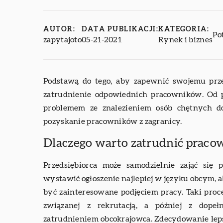
AUTOR:
DATA PUBLIKACJI:
KATEGORIA:
Po
zapytajoto
05-21-2021
Rynek i biznes
Podstawą do tego, aby zapewnić swojemu przed
zatrudnienie odpowiednich pracowników. Od 
problemem ze znalezieniem osób chętnych d
pozyskanie pracowników z zagranicy.
Dlaczego warto zatrudnić pracow
Przedsiębiorca może samodzielnie zająć się
wystawić ogłoszenie najlepiej w języku obcym, ab
być zainteresowane podjęciem pracy. Taki proc
związanej z rekrutacją, a później z dope
zatrudnieniem obcokrajowca. Zdecydowanie lep