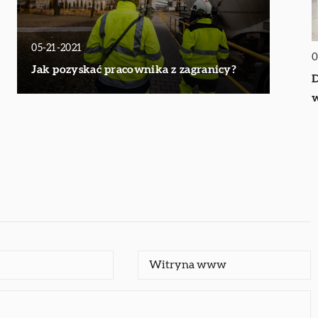
05-21-2021
0
Jak pozyskać pracownika z zagranicy?
D
w