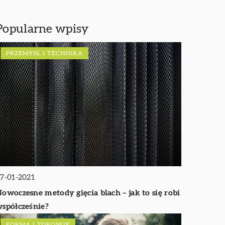
Popularne wpisy
PRZEMYSŁ I TECHNIKA
7-01-2021
owoczesne metody gięcia blach – jak to się robi
spółcześnie?
FORMA I ZDROWIE