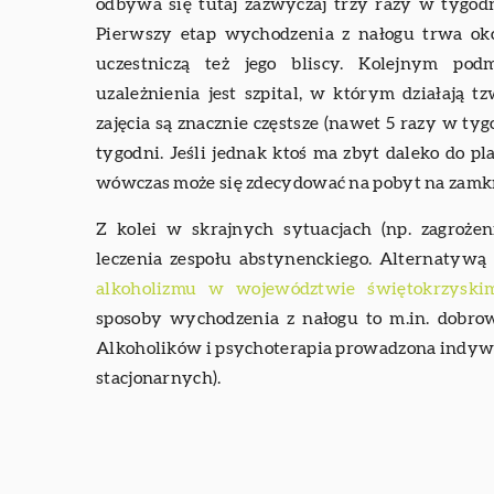
odbywa się tutaj zazwyczaj trzy razy w tygo
Pierwszy etap wychodzenia z nałogu trwa okoł
uczestniczą też jego bliscy. Kolejnym po
uzależnienia jest szpital, w którym działają
zajęcia są znacznie częstsze (nawet 5 razy w ty
tygodni. Jeśli jednak ktoś ma zbyt daleko do pl
wówczas może się zdecydować na pobyt na zam
Z kolei w skrajnych sytuacjach (np. zagroże
leczenia zespołu abstynenckiego. Alternatywą
alkoholizmu w województwie świętokrzyski
sposoby wychodzenia z nałogu to m.in. dobr
Alkoholików i psychoterapia prowadzona indyw
stacjonarnych).