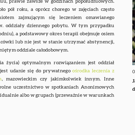
dniu, prawie zawsze w godzinach popołudniowych.
o pół roku, a oprócz chorego w zajęciach często
dmiotem zajmującym się leczeniem omawianego
 tzw. oddziały dziennego pobytu. W tym przypadku
godniu), a podstawowy okres terapii obejmuje osiem
acówki lub nie jest w stanie utrzymać abstynencji,
kniętym oddziale całodobowym.
nia życia) optymalnym rozwiązaniem jest oddział
 jest udanie się do prywatnego
ośrodka leczenia z
0
m
, mazowieckim czy jakimkolwiek innym. Inne
J
owolne uczestnictwo w spotkaniach Anonimowych
d
idualnie albo w grupach (przeważnie w warunkach