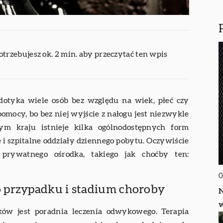
otrzebujesz ok. 2 min. aby przeczytać ten wpis
dotyka wiele osób bez względu na wiek, płeć czy
omocy, bo bez niej wyjście z nałogu jest niezwykle
ym kraju istnieje kilka ogólnodostępnych form
 i szpitalne oddziały dziennego pobytu. Oczywiście
 prywatnego ośrodka, takiego jak choćby ten:
0
 przypadku i stadium choroby
N
w
ów jest poradnia leczenia odwykowego. Terapia