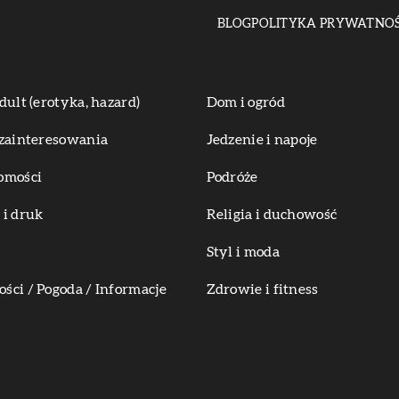
BLOG
POLITYKA PRYWATNOŚ
dult (erotyka, hazard)
Dom i ogród
zainteresowania
Jedzenie i napoje
omości
Podróże
i druk
Religia i duchowość
Styl i moda
ci / Pogoda / Informacje
Zdrowie i fitness