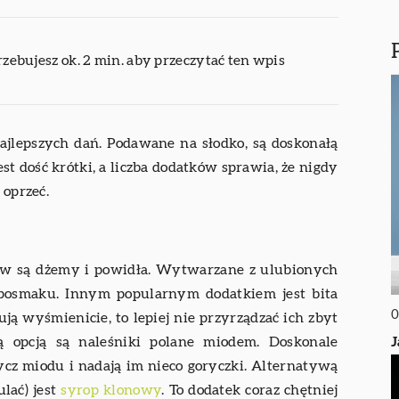
rzebujesz ok. 2 min. aby przeczytać ten wpis
najlepszych dań. Podawane na słodko, są doskonałą
st dość krótki, a liczba dodatków sprawia, że nigdy
 oprzeć.
ów są dżemy i powidła. Wytwarzane z ulubionych
posmaku. Innym popularnym dodatkiem jest bita
0
ują wyśmienicie, to lepiej nie przyrządzać ich zbyt
J
ą opcją są naleśniki polane miodem. Doskonale
dycz miodu i nadają im nieco goryczki. Alternatywą
ulać) jest
syrop klonowy
. To dodatek coraz chętniej