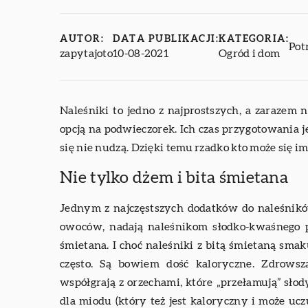
AUTOR:
DATA PUBLIKACJI:
KATEGORIA:
Pot
zapytajoto
10-08-2021
Ogród i dom
Naleśniki to jedno z najprostszych, a zarazem 
opcją na podwieczorek. Ich czas przygotowania je
się nie nudzą. Dzięki temu rzadko kto może się im
Nie tylko dżem i bita śmietana
Jednym z najczęstszych dodatków do naleśnik
owoców, nadają naleśnikom słodko-kwaśnego 
śmietana. I choć naleśniki z bitą śmietaną smak
często. Są bowiem dość kaloryczne. Zdrowsz
współgrają z orzechami, które „przełamują” sło
dla miodu (który też jest kaloryczny i może ucz