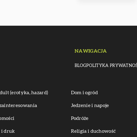
NAWIGACJA
BLOG
POLITYKA PRYWATNOŚ
dult (erotyka, hazard)
Dom i ogród
zainteresowania
Jedzenie i napoje
omości
Podróże
i druk
Religia i duchowość