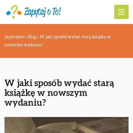
zapytajoto
»
Blog
»
W jaki sposób wydać starą książkę w
nowszym wydaniu?
W jaki sposób wydać starą
książkę w nowszym
wydaniu?