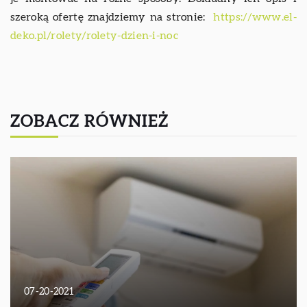
szeroką ofertę znajdziemy na stronie:
https://www.el-
deko.pl/rolety/rolety-dzien-i-noc
ZOBACZ RÓWNIEŻ
07-20-2021