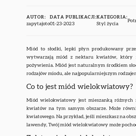
AUTOR:
DATA PUBLIKACJI:
KATEGORIA:
Pot
zapytajoto
01-23-2023
Styl życia
Miód to słodki, lepki płyn produkowany prze
wytwarzają miód z nektaru kwiatów, który zb
pożywienia. Miód jest naturalnym środkiem słod
rodzajów miodu, ale najpopularniejszym rodzaje
Co to jest miód wielokwiatowy?
Miód wielokwiatowy jest mieszanką różnych r
kwiatów na tym samym obszarze. Może równie
kwiatowego. Na przykład, jeśli mieszkasz na obsz
lawendy, Twój miód wielokwiatowy może pochodz