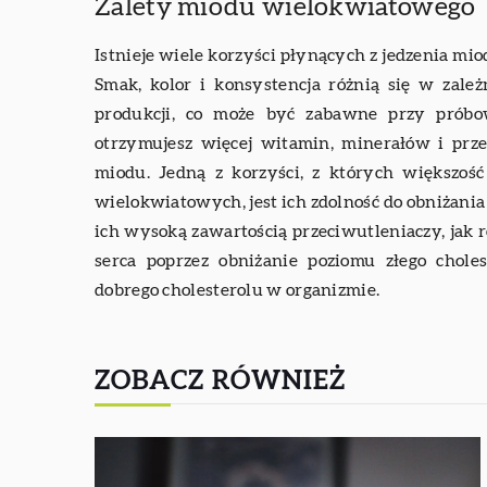
Zalety miodu wielokwiatowego
Istnieje wiele korzyści płynących z jedzenia mi
Smak, kolor i konsystencja różnią się w zależn
produkcji, co może być zabawne przy prób
otrzymujesz więcej witamin, minerałów i prze
miodu. Jedną z korzyści, z których większoś
wielokwiatowych, jest ich zdolność do obniżani
ich wysoką zawartością przeciwutleniaczy, jak 
serca poprzez obniżanie poziomu złego chol
dobrego cholesterolu w organizmie.
ZOBACZ RÓWNIEŻ