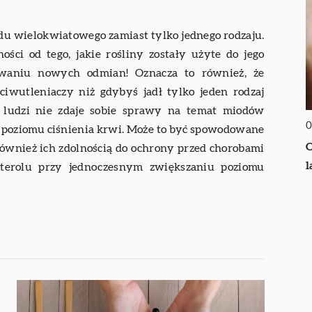
odu wielokwiatowego zamiast tylko jednego rodzaju.
ości od tego, jakie rośliny zostały użyte do jego
owaniu nowych odmian! Oznacza to również, że
ciwutleniaczy niż gdybyś jadł tylko jeden rodzaj
ć ludzi nie zdaje sobie sprawy na temat miodów
0
a poziomu ciśnienia krwi. Może to być spowodowane
O
również ich zdolnością do ochrony przed chorobami
l
esterolu przy jednoczesnym zwiększaniu poziomu