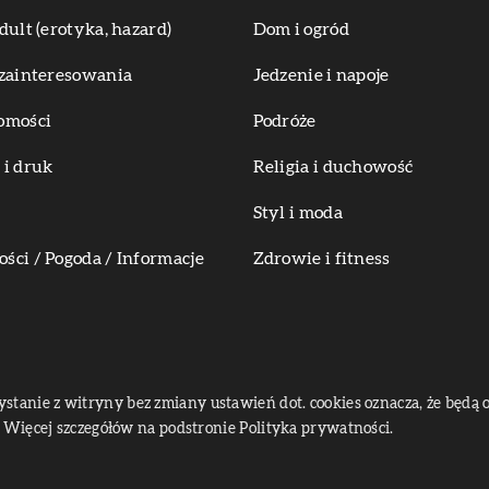
dult (erotyka, hazard)
Dom i ogród
zainteresowania
Jedzenie i napoje
omości
Podróże
i druk
Religia i duchowość
Styl i moda
ci / Pogoda / Informacje
Zdrowie i fitness
zystanie z witryny bez zmiany ustawień dot. cookies oznacza, że bę
Więcej szczegółów na podstronie
Polityka prywatności
.