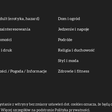
dult (erotyka, hazard)
Dom i ogród
zainteresowania
Jedzenie i napoje
omości
Podróże
i druk
Religia i duchowość
Styl i moda
ci / Pogoda / Informacje
Zdrowie i fitness
zystanie z witryny bez zmiany ustawień dot. cookies oznacza, że bę
Więcej szczegółów na podstronie
Polityka prywatności
.