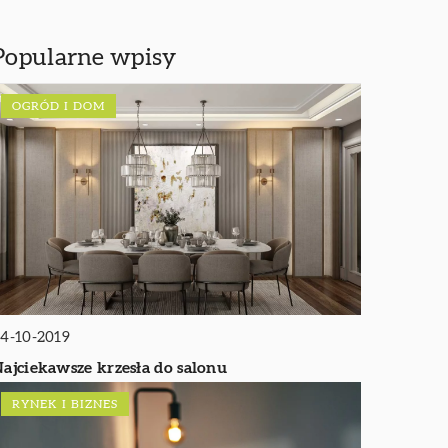
Popularne wpisy
OGRÓD I DOM
4-10-2019
ajciekawsze krzesła do salonu
RYNEK I BIZNES