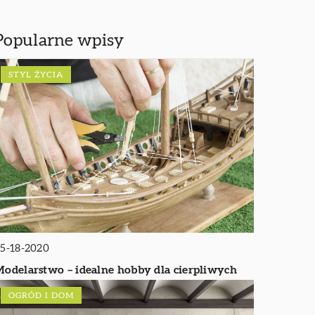
Popularne wpisy
STYL ŻYCIA
5-18-2020
odelarstwo – idealne hobby dla cierpliwych
OGRÓD I DOM