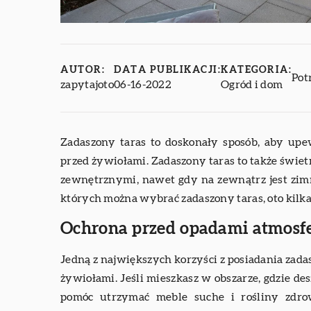
AUTOR:
DATA PUBLIKACJI:
KATEGORIA:
Pot
zapytajoto
06-16-2022
Ogród i dom
Zadaszony taras to doskonały sposób, aby upew
przed żywiołami. Zadaszony taras to także świe
zewnętrznymi, nawet gdy na zewnątrz jest zimn
których można wybrać zadaszony taras, oto kilka 
Ochrona przed opadami atmosf
Jedną z największych korzyści z posiadania zadasz
żywiołami. Jeśli mieszkasz w obszarze, gdzie de
pomóc utrzymać meble suche i rośliny zdro