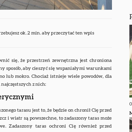
rzebujesz ok. 2 min. aby przeczytać ten wpis
nić się, że przestrzeń zewnętrzna jest chroniona
tny sposób, aby cieszyć się wspaniałymi warunkami
o lub mokro. Chociaż istnieje wiele powodów, dla
najczęstszych z nich:
erycznymi
0
onego tarasu jest to, że będzie on chronił Cię przed
M
szcz i wiatr są powszechne, to zadaszony taras może
we. Zadaszony taras ochroni Cię również przed