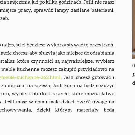
a zmęczenia już po kilku godzinach. Jeśli nie masz
miejsca pracy, sprawdź lampy zasilane bateriami,
zeb.
o najczęściej będziesz wykorzystywać tę przestrzeń.
 może chcesz, aby służyła jako miejsce do odrabiania
ustalisz, które czynności są najważniejsze, wybierz
0
ści meble kuchenne możesz zakupić przykładowo na
J
e/meble-kuchenne-263.html
. Jeśli chcesz gotować i
d
y z miejscem na krzesła. Jeśli kuchnia będzie służyć
biuro, wybierz biurko i krzesło, które można łatwo
w. Jeśli masz w domu małe dzieci, zwróć uwagę na
chowywania, dzięki którym materiały będą