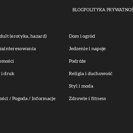
BLOG
POLITYKA PRYWATNOŚ
dult (erotyka, hazard)
Dom i ogród
zainteresowania
Jedzenie i napoje
omości
Podróże
i druk
Religia i duchowość
Styl i moda
ci / Pogoda / Informacje
Zdrowie i fitness