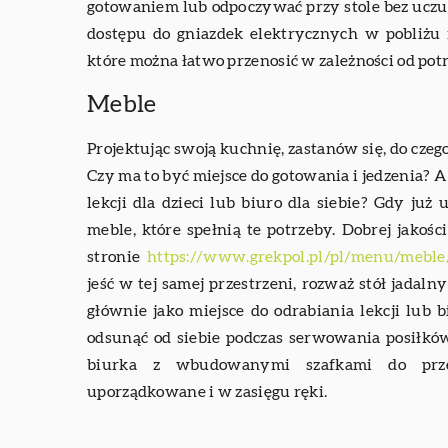
gotowaniem lub odpoczywać przy stole bez uczuci
dostępu do gniazdek elektrycznych w pobliżu 
które można łatwo przenosić w zależności od potr
Meble
Projektując swoją kuchnię, zastanów się, do czeg
Czy ma to być miejsce do gotowania i jedzenia? A
lekcji dla dzieci lub biuro dla siebie? Gdy już 
meble, które spełnią te potrzeby. Dobrej jako
stronie
https://www.grekpol.pl/pl/menu/mebl
jeść w tej samej przestrzeni, rozważ stół jadaln
głównie jako miejsce do odrabiania lekcji lub 
odsunąć od siebie podczas serwowania posiłkó
biurka z wbudowanymi szafkami do prze
uporządkowane i w zasięgu ręki.