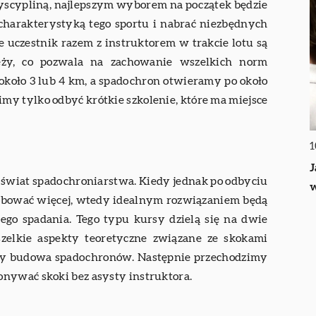
 dyscypliną, najlepszym wyborem na początek będzie
 charakterystyką tego sportu i nabrać niezbędnych
 uczestnik razem z instruktorem w trakcie lotu są
ęży, co pozwala na zachowanie wszelkich norm
około 3 lub 4 km, a spadochron otwieramy po około
imy tylko odbyć krótkie szkolenie, które ma miejsce
1
J
 świat spadochroniarstwa. Kiedy jednak po odbyciu
w
róbować więcej, wtedy idealnym rozwiązaniem będą
nego spadania. Tego typu kursy dzielą się na dwie
zelkie aspekty teoretyczne związane ze skokami
czy budowa spadochronów. Następnie przechodzimy
onywać skoki bez asysty instruktora.