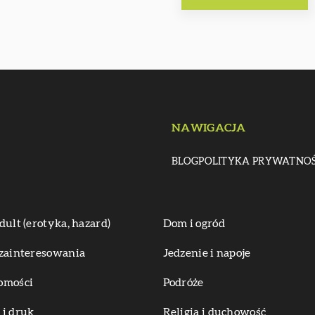
NAWIGACJA
BLOG
POLITYKA PRYWATNOŚ
dult (erotyka, hazard)
Dom i ogród
zainteresowania
Jedzenie i napoje
omości
Podróże
i druk
Religia i duchowość