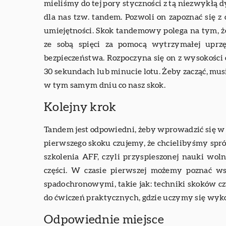
mieliśmy do tej pory styczności z tą niezwykłą
dla nas tzw. tandem. Pozwoli on zapoznać się z
umiejętności. Skok tandemowy polega na tym, że
ze sobą spięci za pomocą wytrzymałej uprz
bezpieczeństwa. Rozpoczyna się on z wysokości 
30 sekundach lub minucie lotu. Żeby zacząć, mus
w tym samym dniu co nasz skok.
Kolejny krok
Tandem jest odpowiedni, żeby wprowadzić się w
pierwszego skoku czujemy, że chcielibyśmy sp
szkolenia AFF, czyli przyspieszonej nauki wol
części. W czasie pierwszej możemy poznać ws
spadochronowymi, takie jak: techniki skoków 
do ćwiczeń praktycznych, gdzie uczymy się wyk
Odpowiednie miejsce