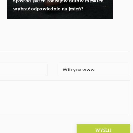
Spośród jakich rodzajów butów męskich
wybrać odpowiednie na jesień?