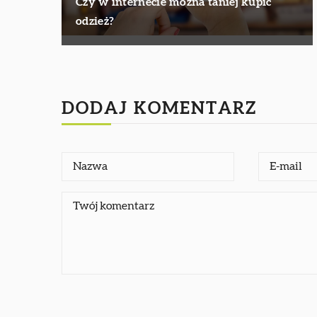
Czy w internecie można taniej kupić
odzież?
DODAJ KOMENTARZ