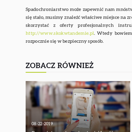
Spadochroniarstwo może zapewnić nam mnóstw
się stało, musimy znaleźć właściwe miejsce na 
skorzystać z oferty profesjonalnych inst
http://www.skokwtandemie.pl
. Wtedy bowiem
rozpocznie się w bezpieczny sposób.
ZOBACZ RÓWNIEŻ
08-22-2019