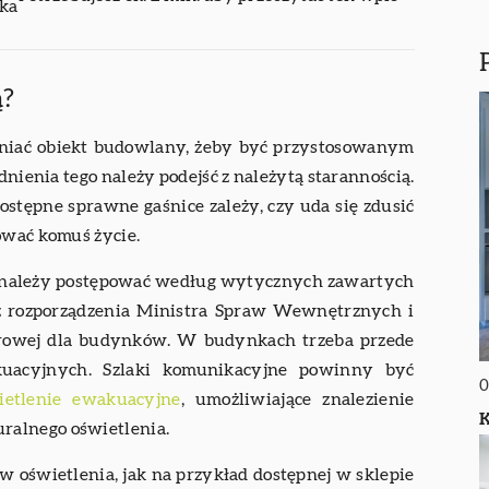
ika
ą?
łniać obiekt budowlany, żeby być przystosowanym
dnienia tego należy podejść z należytą starannością.
ostępne sprawne gaśnice zależy, czy uda się zdusić
ować komuś życie.
, należy postępować według wytycznych zawartych
az rozporządzenia Ministra Spraw Wewnętrznych i
arowej dla budynków. W budynkach trzeba przede
uacyjnych. Szlaki komunikacyjne powinny być
0
ietlenie ewakuacyjne
, umożliwiające znalezienie
K
ralnego oświetlenia.
w oświetlenia, jak na przykład dostępnej w sklepie