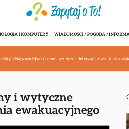
NOLOGIA I KOMPUTERY
WIADOMOŚCI / POGODA / INFORMA
»
Blog
»
Najważniejsze normy i wytyczne dotyczące oświetlenia ewa
my i wytyczne
enia ewakuacyjnego