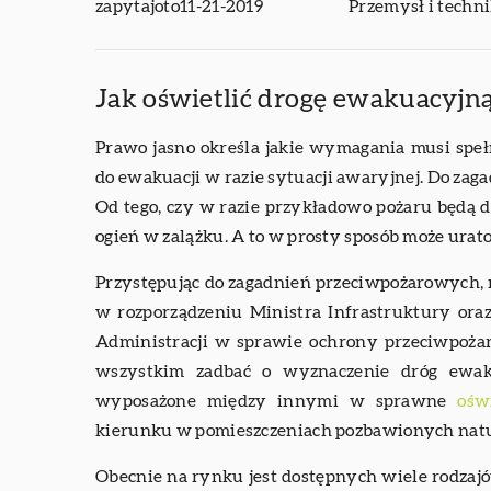
zapytajoto
11-21-2019
Przemysł i techn
Jak oświetlić drogę ewakuacyjn
Prawo jasno określa jakie wymagania musi spe
do ewakuacji w razie sytuacji awaryjnej. Do zaga
Od tego, czy w razie przykładowo pożaru będą d
ogień w zalążku. A to w prosty sposób może urat
Przystępując do zagadnień przeciwpożarowych
w rozporządzeniu Ministra Infrastruktury or
Administracji w sprawie ochrony przeciwpoż
wszystkim zadbać o wyznaczenie dróg ewak
wyposażone między innymi w sprawne
ośw
kierunku w pomieszczeniach pozbawionych natu
Obecnie na rynku jest dostępnych wiele rodzajó