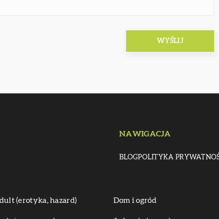
NAWIGACJA
BLOG
POLITYKA PRYWATNOŚ
dult (erotyka, hazard)
Dom i ogród