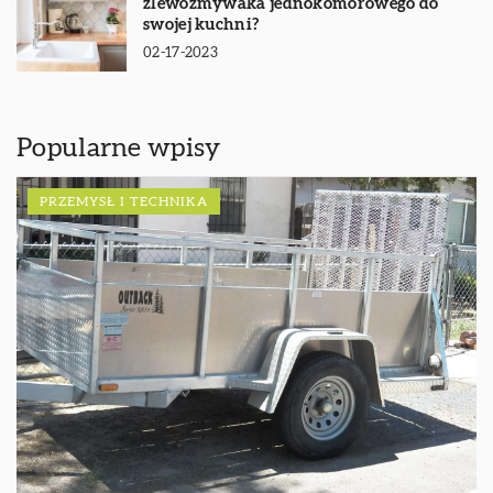
zlewozmywaka jednokomorowego do
swojej kuchni?
02-17-2023
Popularne wpisy
PRZEMYSŁ I TECHNIKA