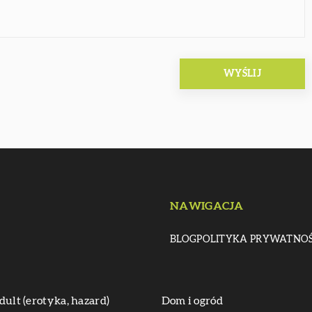
NAWIGACJA
BLOG
POLITYKA PRYWATNOŚ
dult (erotyka, hazard)
Dom i ogród