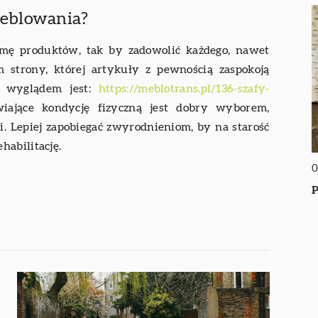
meblowania?
gamę produktów, tak by zadowolić każdego, nawet
m strony, której artykuły z pewnością zaspokoją
m wyglądem jest:
https://meblotrans.pl/136-szafy-
wiające kondycję fizyczną jest dobry wyborem,
. Lepiej zapobiegać zwyrodnieniom, by na starość
habilitację.
0
P