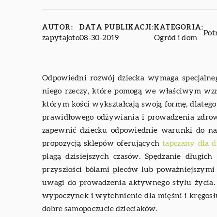
AUTOR:
DATA PUBLIKACJI:
KATEGORIA:
Pot
zapytajoto
08-30-2019
Ogród i dom
Odpowiedni rozwój dziecka wymaga specjalneg
niego rzeczy, które pomogą we właściwym wzro
którym kości wykształcają swoją formę, dlateg
prawidłowego odżywiania i prowadzenia zdrowe
zapewnić dziecku odpowiednie warunki do na
propozycją sklepów oferujących
tapczany dla d
plagą dzisiejszych czasów. Spędzanie długi
przyszłości bólami pleców lub poważniejszymi
uwagi do prowadzenia aktywnego stylu życia.
wypoczynek i wytchnienie dla mięśni i kręgosłup
dobre samopoczucie dzieciaków.