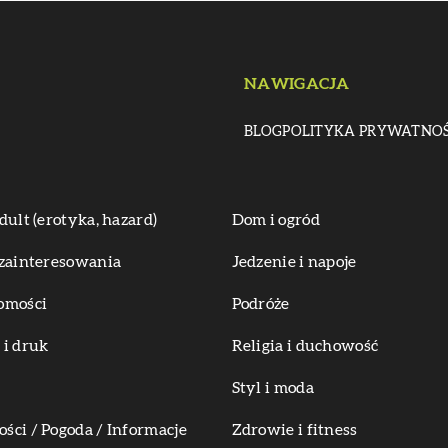
NAWIGACJA
BLOG
POLITYKA PRYWATNOŚ
dult (erotyka, hazard)
Dom i ogród
zainteresowania
Jedzenie i napoje
omości
Podróże
i druk
Religia i duchowość
Styl i moda
ci / Pogoda / Informacje
Zdrowie i fitness