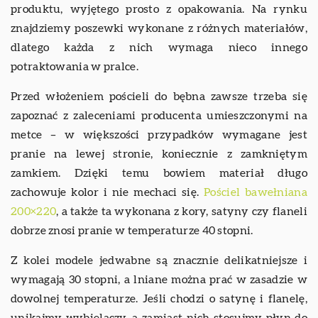
produktu, wyjętego prosto z opakowania. Na rynku
znajdziemy poszewki wykonane z różnych materiałów,
dlatego każda z nich wymaga nieco innego
potraktowania w pralce.
Przed włożeniem pościeli do bębna zawsze trzeba się
zapoznać z zaleceniami producenta umieszczonymi na
metce – w większości przypadków wymagane jest
pranie na lewej stronie, koniecznie z zamkniętym
zamkiem. Dzięki temu bowiem materiał długo
zachowuje kolor i nie mechaci się.
Pościel bawełniana
200×220
, a także ta wykonana z kory, satyny czy flaneli
dobrze znosi pranie w temperaturze 40 stopni.
Z kolei modele jedwabne są znacznie delikatniejsze i
wymagają 30 stopni, a lniane można prać w zasadzie w
dowolnej temperaturze. Jeśli chodzi o satynę i flanelę,
unikajmy wybielaczy, a zamiast nich stosujmy płyn do