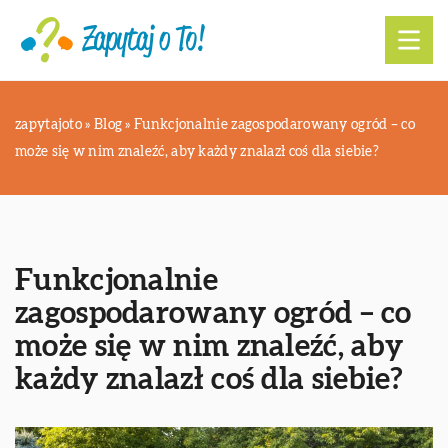
zapytajoto
»
Blog
»
Funkcjonalnie zagospodarowany ogród – co
może się w nim znaleźć, aby każdy znalazł coś dla siebie?
Funkcjonalnie
zagospodarowany ogród – co
może się w nim znaleźć, aby
każdy znalazł coś dla siebie?