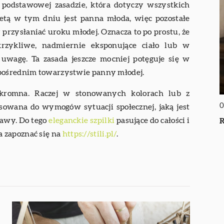
 podstawowej zasadzie, która dotyczy wszystkich
ietą w tym dniu jest panna młoda, więc pozostałe
przysłaniać uroku młodej. Oznacza to po prostu, że
rzykliwe, nadmiernie eksponujące ciało lub w
 uwagę. Ta zasada jeszcze mocniej potęguje się w
zpośrednim towarzystwie panny młodej.
skromna. Raczej w stonowanych kolorach lub z
0
sowana do wymogów sytuacji społecznej, jaką jest
bawy. Do tego
eleganckie szpilki
pasujące do całości i
R
 zapoznać się na
https://stili.pl/
.