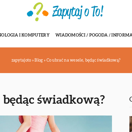
NOLOGIA I KOMPUTERY
WIADOMOŚCI / POGODA / INFORMA
zapytajoto
»
Blog
»
Co ubrać na wesele, będąc świadkową?
, będąc świadkową?