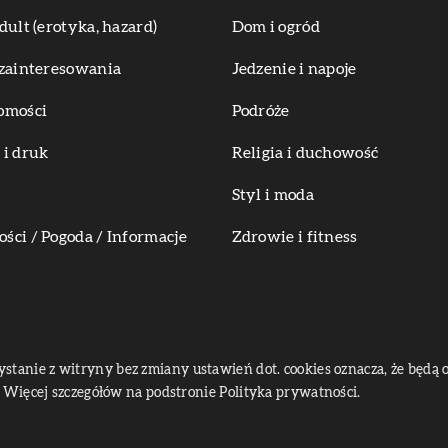
dult (erotyka, hazard)
Dom i ogród
zainteresowania
Jedzenie i napoje
omości
Podróże
i druk
Religia i duchowość
Styl i moda
ci / Pogoda / Informacje
Zdrowie i fitness
zystanie z witryny bez zmiany ustawień dot. cookies oznacza, że bę
Więcej szczegółów na podstronie
Polityka prywatności
.