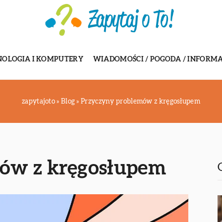
NOLOGIA I KOMPUTERY
WIADOMOŚCI / POGODA / INFORMA
zapytajoto
»
Blog
»
Przyczyny problemów z kręgosłupem
ów z kręgosłupem