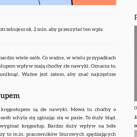
otrzebujesz ok. 2 min. aby przeczytać ten wpis
 bardzo wiele osób. Co ważne, w wielu przypadkach
osłupem wpływ mają choćby złe nawyki. Oznacza to,
niknąć. Ważne jest zatem, aby znać najczęstsze
słupem
0
z kręgosłupem są złe nawyki. Mowa tu choćby o
J
sób schyla się zginając się w pasie. To duży błąd.
n
e wyginać kręgosłup. Bardzo duży wpływ na bóle
yczy to m.in. pracowników biurowych spędzających