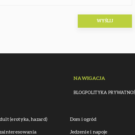
NAWIGACJA
BLOG
POLITYKA PRYWATNOŚ
dult (erotyka, hazard)
Dom i ogród
zainteresowania
Jedzenie i napoje