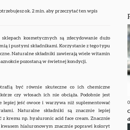
otrzebujesz ok. 2 min. aby przeczytać ten wpis
w sklepach kosmetycznych są zdecydowanie dużo
ią i pustymi składnikami. Korzystanie z tego typu
eczne. Naturalne składniki zawierają wiele witamin
paznokcie pozostaną w świetnej kondycji.
otrafią być równie skuteczne co ich chemiczne
órze czy włosach ich nie obciąża. Podobnie jest
0
 lepiej jeść owoce i warzywa niż suplementować
łami. Naturalne składniki są znacznie lepiej
C
ć z kremu np. hyaluronic acid face cream. Znacznie
d
m kwasem hialuronowym znacznie poprawi koloryt