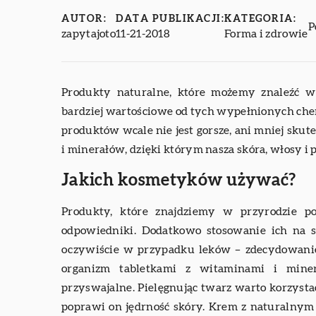
AUTOR:
DATA PUBLIKACJI:
KATEGORIA:
P
zapytajoto
11-21-2018
Forma i zdrowie
Produkty naturalne, które możemy znaleźć 
bardziej wartościowe od tych wypełnionych chem
produktów wcale nie jest gorsze, ani mniej skut
i minerałów, dzięki którym nasza skóra, włosy i 
Jakich kosmetyków używać?
Produkty, które znajdziemy w przyrodzie p
odpowiedniki. Dodatkowo stosowanie ich na sk
oczywiście w przypadku leków – zdecydowanie
organizm tabletkami z witaminami i minera
przyswajalne. Pielęgnując twarz warto korzysta
poprawi on jędrność skóry. Krem z naturalny