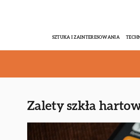
SZTUKA I ZAINTERESOWANIA
TECH
Zalety szkła harto