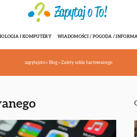
NOLOGIA I KOMPUTERY
WIADOMOŚCI / POGODA / INFORMA
zapytajoto
»
Blog
»
Zalety szkła hartowanego
wanego