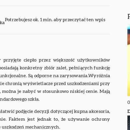
Potrzebujesz ok. 1 min. aby przeczytać ten wpis
ika
y przyjęte ciepło przez większość użytkowników
siadają konkretny zbiór zalet, pełniących funkcję
funkcjonalne. Są odporne na zarysowania.Wyróżnia
znie chronią wyświetlacze przed uszkodzeniami przy
o, można je nabyć w stosunkowo niskiej cenie. Mają
andardowego szkła.
0
D
łatwić podjęcie decyzji dotyczącej kupna akcesoria,
nie. Faktem jest jednak to, że używanie ochrony
e uszkodzeń mechanicznych.