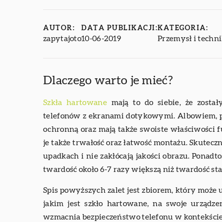
AUTOR:
DATA PUBLIKACJI:
KATEGORIA:
zapytajoto
10-06-2019
Przemysł i techn
Dlaczego warto je mieć?
Szkła hartowane
mają to do siebie, że został
telefonów z ekranami dotykowymi. Albowiem, po
ochronną oraz mają także swoiste właściwości 
je także trwałość oraz łatwość montażu. Skutec
upadkach i nie zakłócają jakości obrazu. Ponadt
twardość około 6-7 razy większą niż twardość st
Spis powyższych zalet jest zbiorem, który może u
jakim jest szkło hartowane, na swoje urządze
wzmacnia bezpieczeństwo telefonu w kontekści