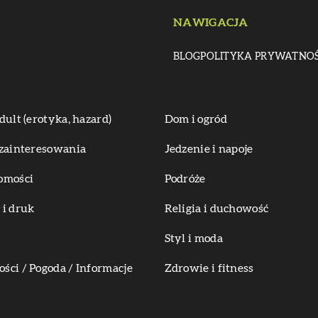
NAWIGACJA
BLOG
POLITYKA PRYWATNOŚ
dult (erotyka, hazard)
Dom i ogród
zainteresowania
Jedzenie i napoje
omości
Podróże
i druk
Religia i duchowość
Styl i moda
ci / Pogoda / Informacje
Zdrowie i fitness