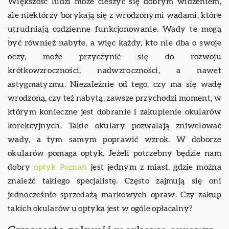
Większość ludzi może cieszyć się dobrym widzeniem,
ale niektórzy borykają się z wrodzonymi wadami, które
utrudniają codzienne funkcjonowanie. Wady te mogą
być również nabyte, a więc każdy, kto nie dba o swoje
oczy, może przyczynić się do rozwoju
krótkowzroczności, nadwzroczności, a nawet
astygmatyzmu. Niezależnie od tego, czy ma się wadę
wrodzoną, czy też nabytą, zawsze przychodzi moment, w
którym konieczne jest dobranie i zakupienie okularów
korekcyjnych. Takie okulary pozwalają zniwelować
wady, a tym samym poprawić wzrok. W doborze
okularów pomaga optyk. Jeżeli potrzebny będzie nam
dobry
optyk Poznań
jest jednym z miast, gdzie można
znaleźć takiego specjalistę. Często zajmują się oni
jednocześnie sprzedażą markowych opraw. Czy zakup
takich okularów u optyka jest w ogóle opłacalny?