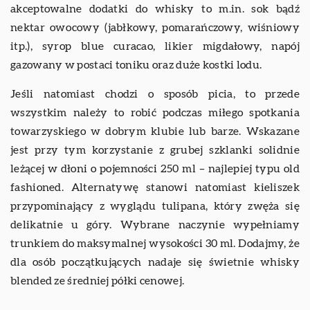
akceptowalne dodatki do whisky to m.in. sok bądź
nektar owocowy (jabłkowy, pomarańczowy, wiśniowy
itp.), syrop blue curacao, likier migdałowy, napój
gazowany w postaci toniku oraz duże kostki lodu.
Jeśli natomiast chodzi o sposób picia, to przede
wszystkim należy to robić podczas miłego spotkania
towarzyskiego w dobrym klubie lub barze. Wskazane
jest przy tym korzystanie z grubej szklanki solidnie
leżącej w dłoni o pojemności 250 ml – najlepiej typu old
fashioned. Alternatywę stanowi natomiast kieliszek
przypominający z wyglądu tulipana, który zwęża się
delikatnie u góry. Wybrane naczynie wypełniamy
trunkiem do maksymalnej wysokości 30 ml. Dodajmy, że
dla osób początkujących nadaje się świetnie whisky
blended ze średniej półki cenowej.