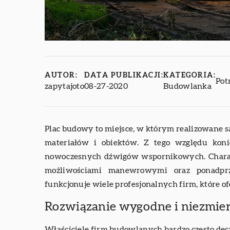
AUTOR:
DATA PUBLIKACJI:
KATEGORIA:
Pot
zapytajoto
08-27-2020
Budowlanka
Plac budowy to miejsce, w którym realizowane są
materiałów i obiektów. Z tego względu koni
nowoczesnych dźwigów wspornikowych. Charak
możliwościami manewrowymi oraz ponadprz
funkcjonuje wiele profesjonalnych firm, które of
Rozwiązanie wygodne i niezmie
Właściciele firm budowlanych bardzo często dec