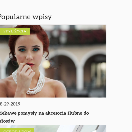
Popularne wpisy
STYL ŻYCIA
8-29-2019
iekawe pomysły na akcesoria ślubne do
włosów
OGRÓD I DOM