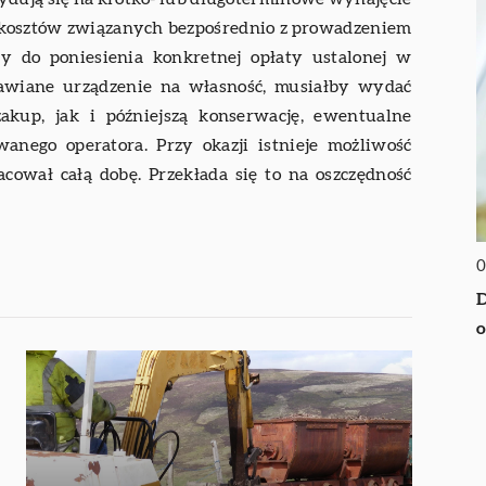
ę kosztów związanych bezpośrednio z prowadzeniem
ny do poniesienia konkretnej opłaty ustalonej w
awiane urządzenie na własność, musiałby wydać
akup, jak i późniejszą konserwację, ewentualne
anego operatora. Przy okazji istnieje możliwość
ował całą dobę. Przekłada się to na oszczędność
0
D
o