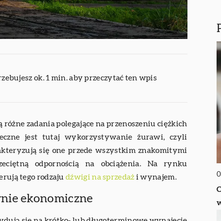
rzebujesz ok. 1 min. aby przeczytać ten wpis
 różne zadania polegające na przenoszeniu ciężkich
eczne jest tutaj wykorzystywanie żurawi, czyli
teryzują się one przede wszystkim znakomitymi
eciętną odpornością na obciążenia. Na rynku
0
erują tego rodzaju
dźwigi na sprzedaż
i wynajem.
C
rnie ekonomiczne
ydują się na krótko- lub długoterminowe wynajęcie