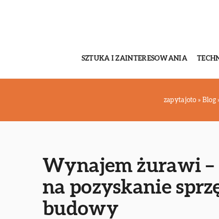
SZTUKA I ZAINTERESOWANIA
TECH
zapytajoto
»
Blog
Wynajem żurawi – 
na pozyskanie spr
budowy