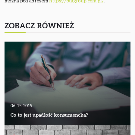
można pod adresem
https://btagroup.com.pl/
.
ZOBACZ RÓWNIEŻ
06-15-2019
Co to jest upadłość konsumencka?