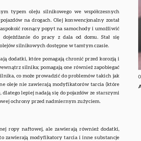
kanym typem oleju silnikowego we współczesnych
pojazdów na drogach. Olej konwencjonalny został
zaspokoić rosnący popyt na samochody i umożliwić
i dojeżdżanie do pracy z dala od domu. Stał się
e olejów silnikowych dostępne w tamtym czasie.
ją dodatki, które pomagają chronić przed korozją i
ewnątrz silnika; pomagają one również zapobiegać
ilnika, co może prowadzić do problemów takich jak
0
e oleje nie zawierają modyfikatorów tarcia (które
A
 dlatego lepiej nadają się do pojazdów ze starszymi
tkowej ochrony przed nadmiernym zużyciem.
ej ropy naftowej, ale zawierają również dodatki,
to zawierają modyfikatory tarcia i inne substancje