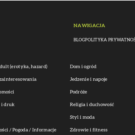
NAWIGACJA
BLOG
POLITYKA PRYWATNOŚ
dult (erotyka, hazard)
Dom i ogród
zainteresowania
Jedzenie i napoje
omości
Podróże
i druk
Religia i duchowość
Styl i moda
ci / Pogoda / Informacje
Zdrowie i fitness