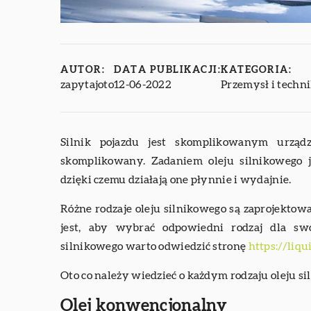
AUTOR:
DATA PUBLIKACJI:
KATEGORIA:
zapytajoto
12-06-2022
Przemysł i techn
Silnik pojazdu jest skomplikowanym urzą
skomplikowany. Zadaniem oleju silnikowego j
dzięki czemu działają one płynnie i wydajnie.
Różne rodzaje oleju silnikowego są zaprojekto
jest, aby wybrać odpowiedni rodzaj dla sw
silnikowego warto odwiedzić stronę
https://liqu
Oto co należy wiedzieć o każdym rodzaju oleju s
Olej konwencjonalny