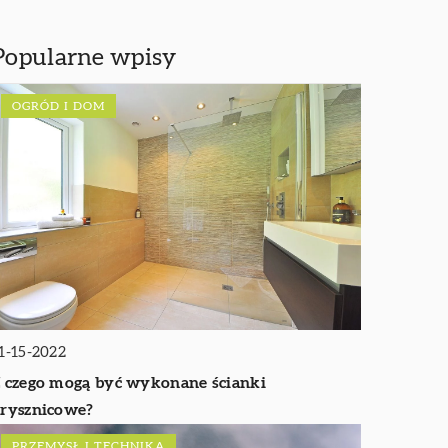
Popularne wpisy
OGRÓD I DOM
1-15-2022
 czego mogą być wykonane ścianki
rysznicowe?
PRZEMYSŁ I TECHNIKA