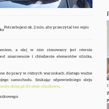
Potrzebujesz ok. 2 min. aby przeczytać ten wpis
ika
dzeniem, a olej w nim stosowany jest równie
est smarowanie i chłodzenie elementów silnika,
wane do pracy w różnych warunkach, dlatego ważne
ojego samochodu. Szukając odpowiedniego oleju
1
imoly.sklep.pl/83-oleje-silnikowe
.
Z
ilnikowego:
p