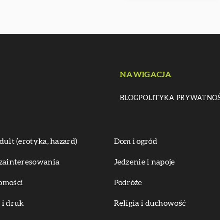
NAWIGACJA
BLOG
POLITYKA PRYWATNOŚ
dult (erotyka, hazard)
Dom i ogród
zainteresowania
Jedzenie i napoje
omości
Podróże
i druk
Religia i duchowość