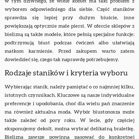
w tym dziwnego, że wiele kobiet ma taki problem z
wyborem odpowiedniego dla siebie. Część staników
sprawdza się lepiej przy dużym biuście, inne
powiększają optycznie małe piersi. W ofercie sklepów z
bielizną są także modele, które pełnią specjalne funkcje:
podtrzymują biust podczas ćwiczeń albo ułatwiają
matkom karmienie. Przed zakupem warto zatem
dowiedzieć się, czego tak naprawdę potrzebujemy.
Rodzaje staników i kryteria wyboru
Wybierając stanik, należy pamiętać o co najmniej kilku,
istotnych czynnikach. Kluczowe są nasze indywidualne
preferencje i upodobania, choć dla wielu pań znaczenie
ma również aktualna moda. Wybór biustonosza może
także zależeć od pory roku. W lecie, gdy częściej
eksponujemy dekolt, można wybrać delikatną braletkę.
Bielizna zawsze powinna pasować do konkretnej