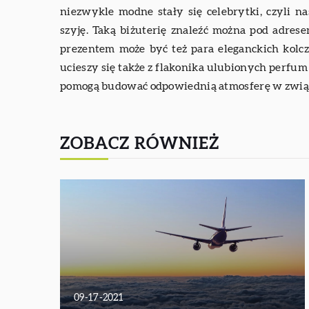
niezwykle modne stały się celebrytki, czyli na
szyję. Taką biżuterię znaleźć można pod adre
prezentem może być też para eleganckich kolc
ucieszy się także z flakonika ulubionych perfum
pomogą budować odpowiednią atmosferę w zwią
ZOBACZ RÓWNIEŻ
09-17-2021