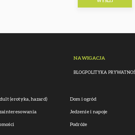
NAWIGACJA
BLOG
POLITYKA PRYWATNOŚ
dult (erotyka, hazard)
Dom i ogród
zainteresowania
Jedzenie i napoje
omości
Podróże