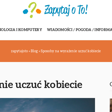
NOLOGIA I KOMPUTERY
WIADOMOŚCI / POGODA / INFORMA
zapytajoto
»
Blog
»
Sposoby na wyrażenie uczuć kobiecie
ie uczuć kobiecie