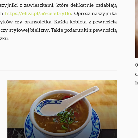
szyjniki z zawieszkami, które delikatnie ozdabiają
sem
https://eliza.pl/56-celebrytki
. Oprócz naszyjnika
zyków czy bransoletka. Każda kobieta z pewnością
 czy stylowej bielizny. Takie podarunki z pewnością
zku.
0
O
l