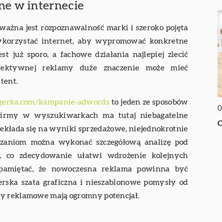
ne w internecie
k ważna jest rozpoznawalność marki i szeroko pojęta
ykorzystać internet, aby wypromować konkretne
t już sporo, a fachowe działania najlepiej zlecić
 efektywnej reklamy duże znaczenie może mieć
tent.
agerka.com/kampanie-adwords
to jeden ze sposobów
0
 firmy w wyszukiwarkach ma tutaj niebagatelne
C
rzekłada się na wyniki sprzedażowe, niejednokrotnie
iązaniom można wykonać szczegółową analizę pod
, co zdecydowanie ułatwi wdrożenie kolejnych
pamiętać, że nowoczesna reklama powinna być
rska szata graficzna i nieszablonowe pomysły od
ty reklamowe mają ogromny potencjał.