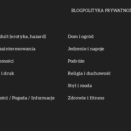
BLOG
POLITYKA PRYWATNOŚ
dult (erotyka, hazard)
Dom i ogród
zainteresowania
Jedzenie i napoje
omości
Podróże
i druk
Religia i duchowość
Styl i moda
ci / Pogoda / Informacje
Zdrowie i fitness