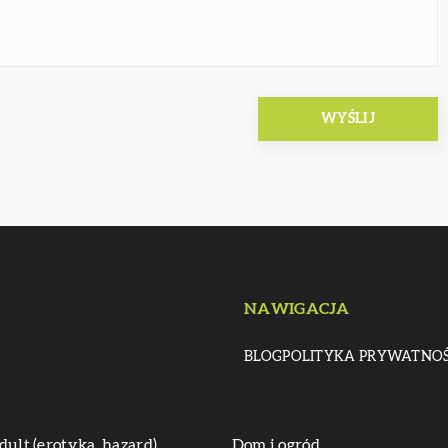
NAWIGACJA
BLOG
POLITYKA PRYWATNOŚ
dult (erotyka, hazard)
Dom i ogród