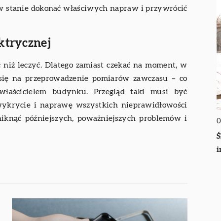
 w stanie dokonać właściwych napraw i przywrócić
ktrycznej
ć niż leczyć. Dlatego zamiast czekać na moment, w
 się na przeprowadzenie pomiarów zawczasu – co
ś właścicielem budynku. Przegląd taki musi być
wykrycie i naprawę wszystkich nieprawidłowości
iknąć późniejszych, poważniejszych problemów i
0
Ś
i