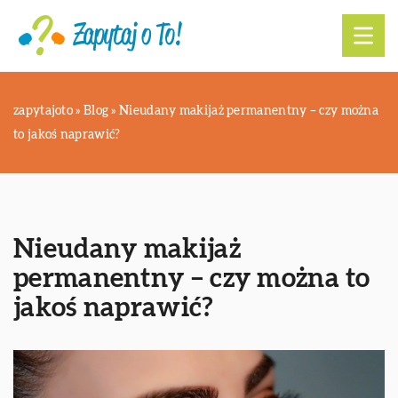
zapytajoto
»
Blog
»
Nieudany makijaż permanentny – czy można
to jakoś naprawić?
Nieudany makijaż
permanentny – czy można to
jakoś naprawić?