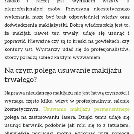
rzadko i raczej jest wynikiem wizyty u
nieprofesjonalnej osoby. Przyczyną nieestetycznego
wykonania może być brak odpowiedniej wiedzy oraz
doświadczenia makijażystki. Dobrą wiadomością jest to,
że makijaż, nawet ten trwały, udaje się usunąć i
poprawić. Nieważne czy są to kreski na powiekach, czy
kontury ust. Wystarczy udać się do profesjonalistów,
którzy poradzą sobie z każdym wyzwaniem.
Na czym polega usuwanie makijażu
trwałego?
Naprawa nieudanego makijażu nie jest łatwą czynności i
wymaga często kilku wizyt w profesjonalnym salonie
kosmetycznym.
Usuwanie makijażu permanentnego
polega na zastosowaniu lasera. Dzięki temu udaje się
usunąć barwnik, podobnie jak robi się to z tatuażem.
Niewielkie poprawki można wykonać przy pomocy