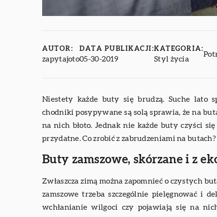
AUTOR:
DATA PUBLIKACJI:
KATEGORIA:
Pot
zapytajoto
05-30-2019
Styl życia
Niestety każde buty się brudzą. Suche lato 
chodniki posypywane są solą sprawia, że na butac
na nich błoto. Jednak nie każde buty czyści si
przydatne. Co zrobić z zabrudzeniami na butach?
Buty zamszowe, skórzane i z ek
Zwłaszcza zimą można zapomnieć o czystych but
zamszowe trzeba szczególnie pielęgnować i del
wchłanianie wilgoci czy pojawiają się na nic