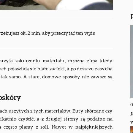
rzebujesz ok. 2 min. aby przeczytać ten wpis
sprzyja zakurzeniu materiału, mroźna zima kiedy
h pojawiają się białe zacieki, a po deszczu zasycha
ę tak samo. A stare, domowe sposoby nie zawsze są
oskóry
0
ach uszytych z tych materiałów. Buty skórzane czy
J
ikatnie czyścić, a z drugiej strony są podatne na
h często plamy z soli. Nawet w najpiękniejszych