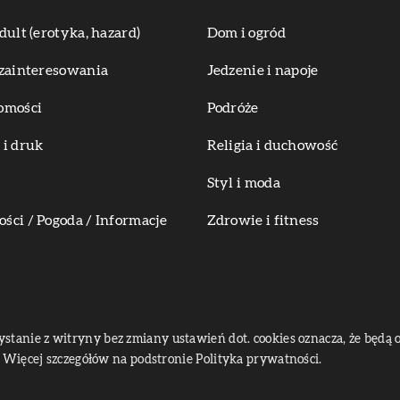
dult (erotyka, hazard)
Dom i ogród
zainteresowania
Jedzenie i napoje
omości
Podróże
i druk
Religia i duchowość
Styl i moda
ci / Pogoda / Informacje
Zdrowie i fitness
zystanie z witryny bez zmiany ustawień dot. cookies oznacza, że bę
Więcej szczegółów na podstronie
Polityka prywatności
.