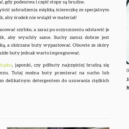
, gdy podeszwa i część stopy są brudne.
yścić zabrudzenia miękką ściereczkę ze specjalnym
k, aby środek nie wsiąkł w materiał!
cować szybko, a zaraz po oczyszczeniu odstawić je
jnik, aby wyschły same. Suchy zamsz dobrze jest
czką, a skórzane buty wypastować. Obuwie ze skóry
 Każde buty jednak warto impregnować.
słupku
, japonki, czy półbuty najczęściej brudzą się
0
czu. Tutaj można buty przecierać na sucho lub
J
zo delikatnym detergentem do usuwania ciężkich
j