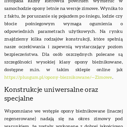
listopada każdy kierowca powinien wymienić w
samochodzie opony letnie na wersje zimowe. Wynika to
z faktu, że poruszanie się pojazdem po śniegu, lodzie czy
błocie pośniegowym wymaga ogumienia o
odpowiednich parametrach użytkowych. Na rynku
znajdziemy kilka rodzajów konstrukcji, które spełnią
nasze oczekiwania i zapewnią wystarczający poziom
bezpieczeństwa. Dla osób oszczędnych polecane są
szczególności wysokiej klasy opony bieżnikowane,
dostępne m.in. w takim sklepie online jak
https://plusgum.pl/opony-bieznikowane/—Zimowe
.
Konstrukcje uniwersalne oraz
specjalne
Wspomniane we wstępie opony bieżnikowane (inaczej
regenerowane) nadają się na okres zimowy pod
warunkiem, że zostały wykonane z dobrej jakościowo