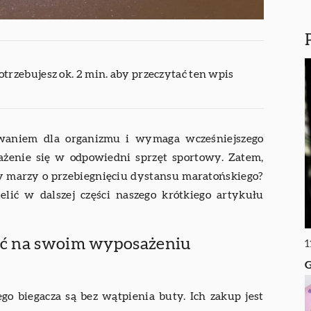
otrzebujesz ok. 2 min. aby przeczytać ten wpis
waniem dla organizmu i wymaga wcześniejszego
ażenie się w odpowiedni sprzęt sportowy. Zatem,
ry marzy o przebiegnięciu dystansu maratońskiego?
lić w dalszej części naszego krótkiego artykułu
ieć na swoim wyposażeniu
1
G
 biegacza są bez wątpienia buty. Ich zakup jest