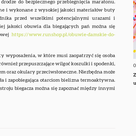
drodze do bezpiecznego przebiegnięcia maratonu.
ne i wykonane z wysokiej jakości materiałów buty
odnika przed wszelkimi potencjalnymi urazami i
iej jakości obuwia dla biegających pań można się
towej
https://www.runshop.pl/obuwie-damskie-do-
ty wyposażenia, w które musi zaopatrzyć się osoba
również przepuszczające wilgoć koszulki i spodenki,
0
em oraz okulary przeciwsłoneczne. Niezbędna może
Z
ła i zapobiegająca otarciom bielizna termoaktywna.
u
troju biegacza można się zapoznać między innymi