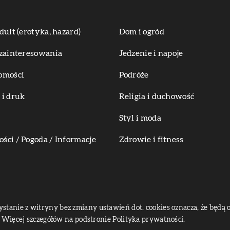
dult (erotyka, hazard)
Dom i ogród
zainteresowania
Jedzenie i napoje
omości
Podróże
i druk
Religia i duchowość
Styl i moda
ci / Pogoda / Informacje
Zdrowie i fitness
zystanie z witryny bez zmiany ustawień dot. cookies oznacza, że bę
Więcej szczegółów na podstronie
Polityka prywatności
.