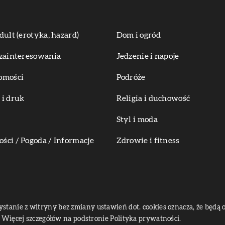
dult (erotyka, hazard)
Dom i ogród
zainteresowania
Jedzenie i napoje
omości
Podróże
i druk
Religia i duchowość
Styl i moda
ci / Pogoda / Informacje
Zdrowie i fitness
zystanie z witryny bez zmiany ustawień dot. cookies oznacza, że bę
Więcej szczegółów na podstronie
Polityka prywatności
.