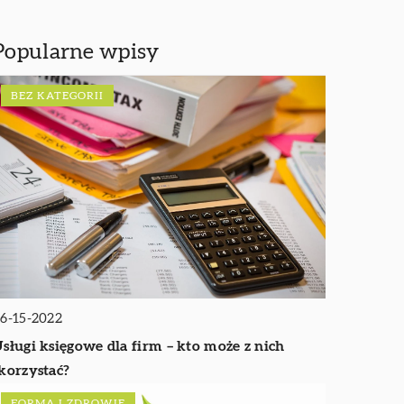
Popularne wpisy
BEZ KATEGORII
6-15-2022
sługi księgowe dla firm – kto może z nich
korzystać?
FORMA I ZDROWIE