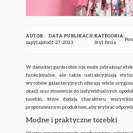
AUTOR:
DATA PUBLIKACJI:
KATEGORIA:
Pot
zapytajoto
01-27-2023
Styl życia
W damskiej garderobie nie może zabraknąć efek
funkcjonalne, ale także uatrakcyjniają sty
wyrobów galanteryjnych oferują wiele orygina
okazji oraz stosownie do indywidualnych upodob
torebki, które dodają charakteru wszystki
proponowanym produktom, aby wybrać odpowied
Modne i praktyczne torebki