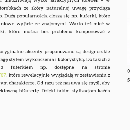
i umożliwiają wybór atrakcyjnych torebek – w
 torebkach ze skóry naturalnej uwagę przyciąga
 Dużą popularnością cieszą się np. kuferki, które
łudniowe wyjście ze znajomymi. Warto też mieć w
oszki, które można bez problemu komponować z
i oryginalne akcenty proponowane są designerskie
agę stylem wykończenia i kolorystyką. Do takich z
i z futerkiem np. dostępne na stronie
0
787
, które rewelacyjnie wyglądają w zestawieniu z
S
m charakterze. Od razu też nasuwa się myśl, aby
ktowną biżuterię. Dzięki takim stylizacjom każda