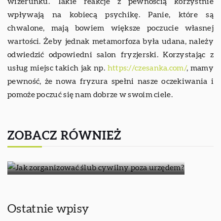
wizerunku. Takie reakcje z pewnością korzystnie
wpływają na kobiecą psychikę. Panie, które są
chwalone, mają bowiem większe poczucie własnej
wartości. Żeby jednak metamorfoza była udana, należy
odwiedzić odpowiedni salon fryzjerski. Korzystając z
usług miejsc takich jak np.
https://czesanka.com/
, mamy
pewność, że nowa fryzura spełni nasze oczekiwania i
pomoże poczuć się nam dobrze w swoim ciele.
05-16-2019
ZOBACZ RÓWNIEŻ
Jak zorganizować ślub cywilny poza
urzędem?
Ostatnie wpisy