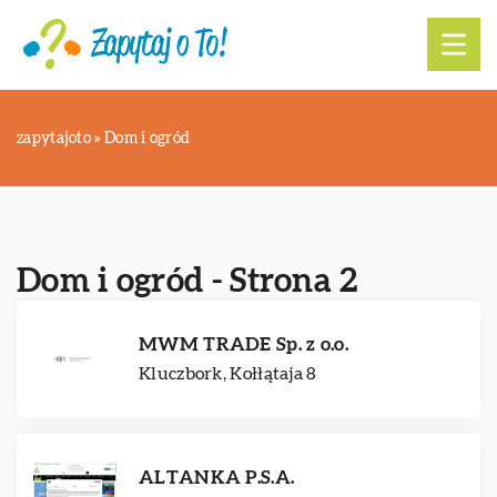
zapytajoto
»
Dom i ogród
Dom i ogród - Strona 2
MWM TRADE Sp. z o.o.
Kluczbork, Kołłątaja 8
ALTANKA P.S.A.