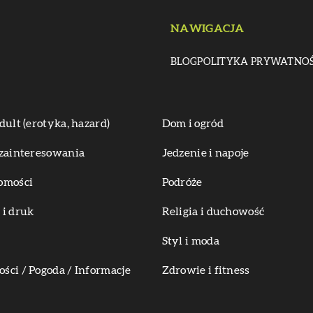
NAWIGACJA
BLOG
POLITYKA PRYWATNOŚ
dult (erotyka, hazard)
Dom i ogród
zainteresowania
Jedzenie i napoje
omości
Podróże
i druk
Religia i duchowość
Styl i moda
ci / Pogoda / Informacje
Zdrowie i fitness