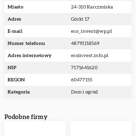
Miasto
24-310 Karczmiska
Adres
Górki 17
E-mail
eco_invest@wp.pl
Numer telefonu
48791118569
Adres internetowy
ecoinvest.info.pl
NIP
7171641620
REGON
60477155
Kategoria
Dom i ogród
Podobne firmy