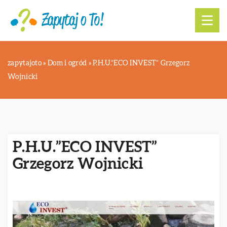
zapytajoto
»
Dom i ogród
»
P.H.U.”ECO INVEST” Grzegorz
Wojnicki
P.H.U.”ECO INVEST”
Grzegorz Wojnicki