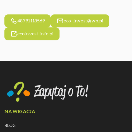
48791118569
eco_invest@wp.pl
ecoinvest.info.pl
NAWIGACJA
BLOG