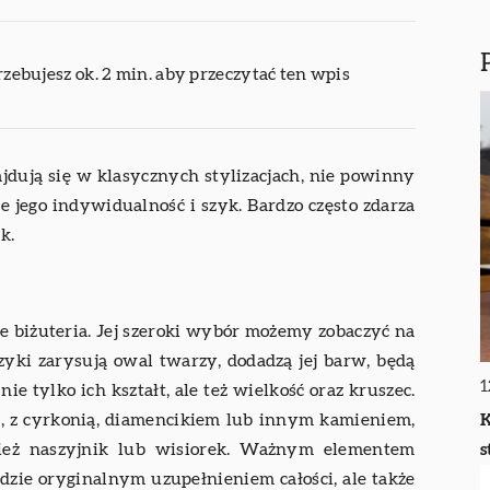
rzebujesz ok. 2 min. aby przeczytać ten wpis
najdują się w klasycznych stylizacjach, nie powinny
e jego indywidualność i szyk. Bardzo często zdarza
k.
e biżuteria. Jej szeroki wybór możemy zobaczyć na
czyki zarysują owal twarzy, dodadzą jej barw, będą
1
e tylko ich kształt, ale też wielkość oraz kruszec.
K
rne, z cyrkonią, diamencikiem lub innym kamieniem,
s
ież naszyjnik lub wisiorek. Ważnym elementem
 będzie oryginalnym uzupełnieniem całości, ale także