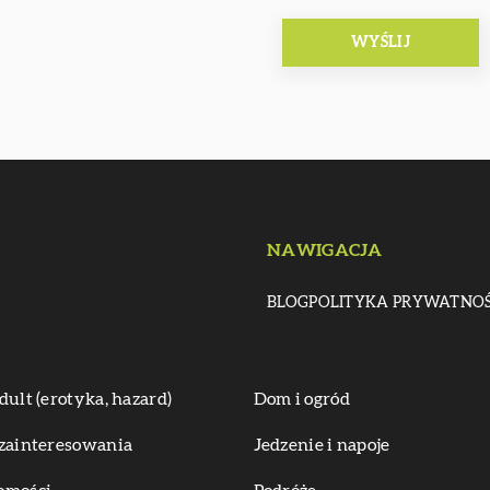
NAWIGACJA
BLOG
POLITYKA PRYWATNOŚ
dult (erotyka, hazard)
Dom i ogród
zainteresowania
Jedzenie i napoje