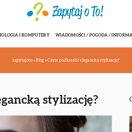
NOLOGIA I KOMPUTERY
WIADOMOŚCI / POGODA / INFORMA
zapytajoto
»
Blog
»
Czym podkreślić elegancką stylizację?
gancką stylizację?