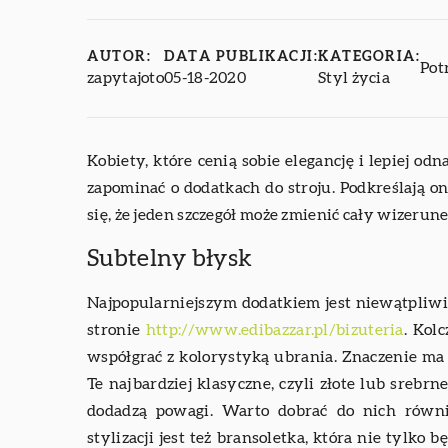
AUTOR:
DATA PUBLIKACJI:
KATEGORIA:
Pot
zapytajoto
05-18-2020
Styl życia
Kobiety, które cenią sobie elegancję i lepiej od
zapominać o dodatkach do stroju. Podkreślają on
się, że jeden szczegół może zmienić cały wizerune
Subtelny błysk
Najpopularniejszym dodatkiem jest niewątpliwi
stronie
http://www.edibazzar.pl/bizuteria
. Kol
współgrać z kolorystyką ubrania. Znaczenie ma ni
Te najbardziej klasyczne, czyli złote lub sreb
dodadzą powagi. Warto dobrać do nich równ
stylizacji jest też bransoletka, która nie tylko