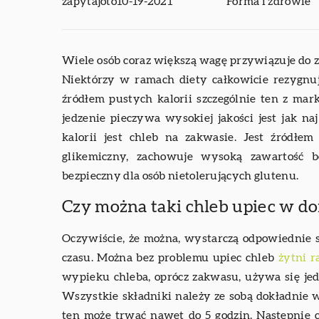
zapytajoto
10-19-2021
Forma i zdrowie
Wiele osób coraz większą wagę przywiązuje do 
Niektórzy w ramach diety całkowicie rezygnuj
źródłem pustych kalorii szczególnie ten z mar
jedzenie pieczywa wysokiej jakości jest jak n
kalorii jest chleb na zakwasie. Jest źródłem
glikemiczny, zachowuje wysoką zawartość be
bezpieczny dla osób nietolerujących glutenu.
Czy można taki chleb upiec w d
Oczywiście, że można, wystarczą odpowiednie s
czasu. Można bez problemu upiec chleb
żytni 
wypieku chleba, oprócz zakwasu, używa się jedy
Wszystkie składniki należy ze sobą dokładnie w
ten może trwać nawet do 5 godzin. Następnie 