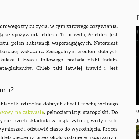
zdrowego trybu życia, w tym zdrowego odżywiania.
ą ze spożywania chleba. To prawda, że chleb jest
ketu, pełen substancji wspomagających. Natomiast
ajbardziej wskazane. Szczególnym źródłem dobrych
 żelaza i kwasu foliowego, posiada niski indeks
ta-glukanów. Chleb taki łatwiej trawić i jest
omu?
kładnik, odrobina dobrych chęci i trochę wolnego
0
razowy na zakwasie
, pełnoziarnisty, staropolski. Do
nie trzech składników: mąki żytniej, wody i soli.
J
ymieszać i odstawić ciasto do wyrośnięcia. Proces
chleb pieczemy przez około godzinę w rozgrzanym