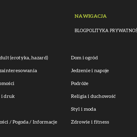
NAWIGACJA
BLOG
POLITYKA PRYWATNOŚ
dult (erotyka, hazard)
Dom i ogród
zainteresowania
Jedzenie i napoje
omości
Podróże
i druk
Religia i duchowość
Styl i moda
ci / Pogoda / Informacje
Zdrowie i fitness