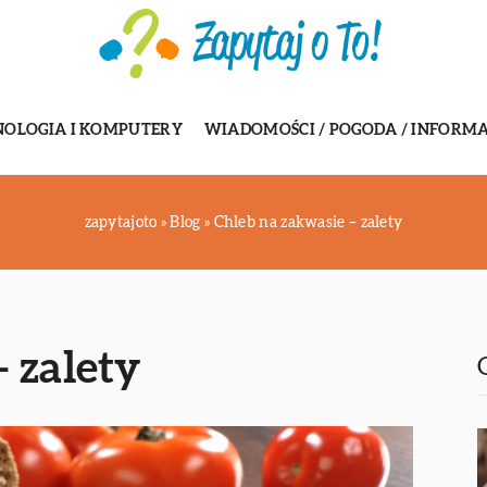
NOLOGIA I KOMPUTERY
WIADOMOŚCI / POGODA / INFORMA
zapytajoto
»
Blog
»
Chleb na zakwasie – zalety
 zalety