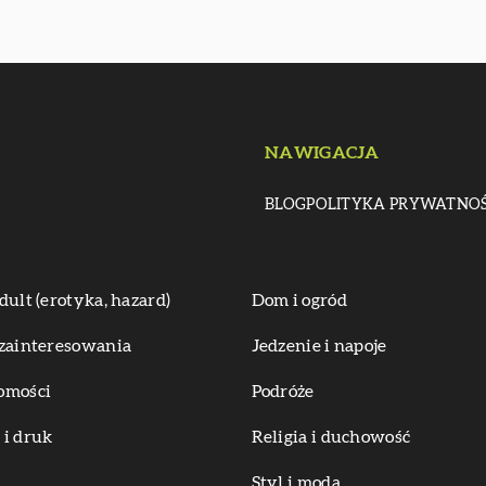
NAWIGACJA
BLOG
POLITYKA PRYWATNOŚ
dult (erotyka, hazard)
Dom i ogród
zainteresowania
Jedzenie i napoje
omości
Podróże
i druk
Religia i duchowość
Styl i moda