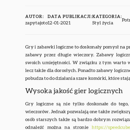
AUTOR:
DATA PUBLIKACJI:
KATEGORIA:
Pot
zapytajoto
12-01-2021
Styl życia
Gry i zabawki logiczne to doskonały pomysł na p
zabawy przez długie wieczory. Zabawy logicz
swoich umiejętności. W związku z tym warto wy
lecz także dla dorosłych. Ponadto zabawy logicz
pobudza to do działania szare komórki, które sta
Wysoka jakość gier logicznych
Gry logiczne są nie tylko doskonałe do tego
wieczorów. Jednak pozwalają one także zwięks
osób starszych także są bardzo dobrym rozwiąz
odnaleźć można na stronie
https://speedcub