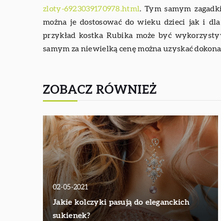
zloty-6923039170978.html
. Tym samym zagadki
można je dostosować do wieku dzieci jak i dl
przykład kostka Rubika może być wykorzystyw
samym za niewielką cenę można uzyskać dokonał
ZOBACZ RÓWNIEŻ
02-05-2021
Jakie kolczyki pasują do eleganckich
sukienek?