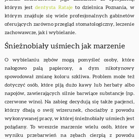
którym jest
dentysta Rataje
to dzielnica Poznania, w
którym znajduje się wiele profesjonalnych gabinetów
oferujących zarówno przegląd stomatologiczny, leczenie
zachowawcze, jak i wybielanie.
Śnieżnobiały uśmiech jak marzenie
O wybielaniu zębów mogą pomyśleć osoby, które
nałogowo palą papierosy, a dym nikotynowy
spowodował zmianę koloru szkliwa. Problem może też
dotyczyć osób, które piją dużo kawy lub herbaty albo
napojów, zawierających silnie barwiące substancje (np.
czerwone wino). Na zabieg decydują się także pacjenci,
którzy dbają o swój wizerunek, chociażby z powodu
wykonywanej pracy, w której śnieżnobiały uśmiech jest
pożądany. To wreszcie marzenie wielu osób, które w
wyniku przebarwień na zębach cierpią z powodu