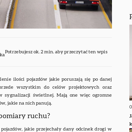
Potrzebujesz ok. 2 min. aby przeczytać ten wpis
ika
enie ilości pojazdów jakie poruszają się po danej
przede wszystkim do celów projektowych oraz
ów sygnalizacji świetlnej. Mają one więc ogromne
w, jakie na nich panują.
0
 pomiary ruchu?
J
k
 pojazdów, jakie przejechały dany odcinek drogi w