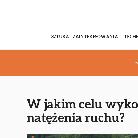
SZTUKA I ZAINTERESOWANIA
TECH
z
W jakim celu wykon
natężenia ruchu?