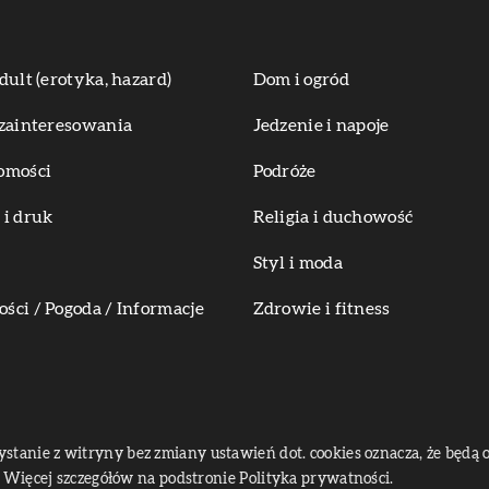
dult (erotyka, hazard)
Dom i ogród
zainteresowania
Jedzenie i napoje
omości
Podróże
i druk
Religia i duchowość
Styl i moda
ci / Pogoda / Informacje
Zdrowie i fitness
zystanie z witryny bez zmiany ustawień dot. cookies oznacza, że bę
Więcej szczegółów na podstronie
Polityka prywatności
.