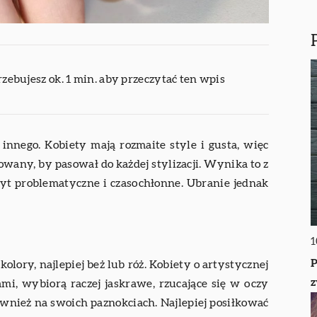
rzebujesz ok. 1 min. aby przeczytać ten wpis
innego. Kobiety mają rozmaite style i gusta, więc
wany, by pasował do każdej stylizacji. Wynika to z
 zbyt problematyczne i czasochłonne. Ubranie jednak
1
P
olory, najlepiej beż lub róż. Kobiety o artystycznej
z
mi, wybiorą raczej jaskrawe, rzucające się w oczy
również na swoich paznokciach. Najlepiej posiłkować