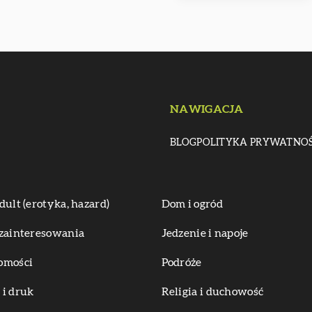
NAWIGACJA
BLOG
POLITYKA PRYWATNOŚ
dult (erotyka, hazard)
Dom i ogród
zainteresowania
Jedzenie i napoje
omości
Podróże
i druk
Religia i duchowość