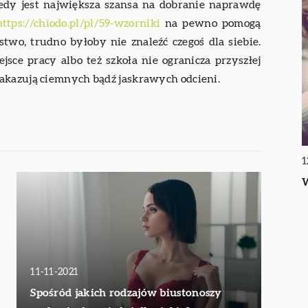
edy jest największa szansa na dobranie naprawdę
https://chiodo.pl/pl/59-wzorniki
na pewno pomogą
stwo, trudno byłoby nie znaleźć czegoś dla siebie.
sce pracy albo też szkoła nie ogranicza przyszłej
akazują ciemnych bądź jaskrawych odcieni.
1
W
11-11-2021
Spośród jakich rodzajów biustonoszy