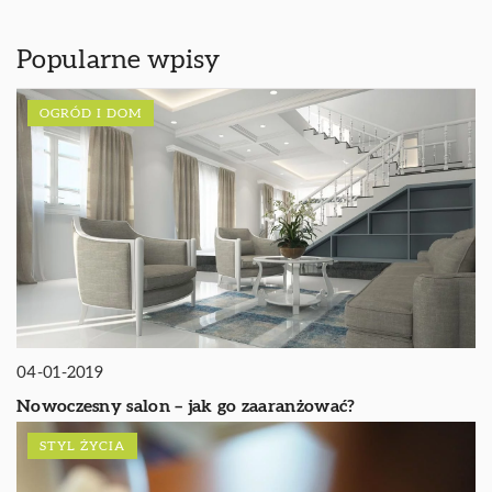
Popularne wpisy
OGRÓD I DOM
04-01-2019
Nowoczesny salon – jak go zaaranżować?
STYL ŻYCIA