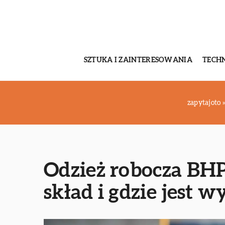
SZTUKA I ZAINTERESOWANIA
TECH
zapytajoto
Odzież robocza BHP
skład i gdzie jest