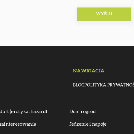
NAWIGACJA
BLOG
POLITYKA PRYWATNOŚ
dult (erotyka, hazard)
Dom i ogród
zainteresowania
Jedzenie i napoje