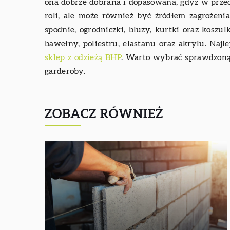
ona dobrze dobrana i dopasowana, gdyż w przec
roli, ale może również być źródłem zagrożeni
spodnie, ogrodniczki, bluzy, kurtki oraz koszu
bawełny, poliestru, elastanu oraz akrylu. Naj
sklep z odzieżą BHP
. Warto wybrać sprawdzoną 
garderoby.
ZOBACZ RÓWNIEŻ