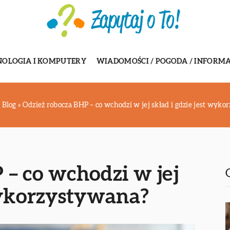
NOLOGIA I KOMPUTERY
WIADOMOŚCI / POGODA / INFORMA
»
Blog
»
Odzież robocza BHP – co wchodzi w jej skład i gdzie jest wyk
 – co wchodzi w jej
 wykorzystywana?