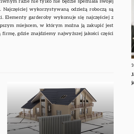
iwnym razie nie tylko nie będzie spełniała swojej
a. Najczęściej wykorzystywaną odzieżą roboczą są
lki. Elementy garderoby wykonuje się najczęściej z
lepszym miejscem, w którym można ją zakupić jest
firmę, gdzie znajdziemy najwyższej jakości części
1
J
j